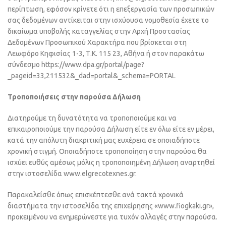
περίπτωση, εφόσον κρίνετε ότι η επεξεργασία των προσωπικών
σας δεδομένων αντίκειται στην ισχύουσα νομοθεσία έχετε το
δικαίωμα υποβολής καταγγελίας στην Αρχή Προστασίας
Δεδομένων Προσωπικού Χαρακτήρα που βρίσκεται στη
Λεωφόρο Κηφισίας 1-3, Τ.Κ. 115 23, Αθήνα ή στον παρακάτω
σύνδεσμο https://www.dpa.gr/portal/page?
_pageid=33,211532&_dad=portal&_schema=PORTAL
Τροποποιήσεις στην παρούσα Δήλωση
Διατηρούμε τη δυνατότητα να τροποποιούμε και να
επικαιροποιούμε την παρούσα Δήλωση είτε εν όλω είτε εν μέρει,
κατά την απόλυτη διακριτική μας ευχέρεια σε οποιαδήποτε
χρονική στιγμή. Οποιαδήποτε τροποποίηση στην παρούσα θα
ισχύει ευθύς αμέσως μόλις η τροποποιημένη Δήλωση αναρτηθεί
στην ιστοσελίδα www.elgrecotexnes.gr.
Παρακαλείσθε όπως επισκέπτεσθε ανά τακτά χρονικά
διαστήματα την ιστοσελίδα της επιχείρησης «www.fiogkaki.gr»,
προκειμένου να ενημερώνεστε για τυχόν αλλαγές στην παρούσα.