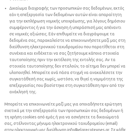
Δικαίωμα διαγραφής των προσωπικών σας δεδομένων, εκτός
εάν η επεξεργασία των δεδομένων αυτών είναι απαραίτητη
για την εκπλήρωση νομικής υποχρέωσης, για λόγους δημόσιου
συμφέροντος ή για την άσκηση ή υπεράσπισή μας απέναντι
σε νομικές αξιώσεις. Εάν επιθυμείτε να διαγράψουμε τα
δεδομένα σας, παρακαλείστε να επικοινωνήσετε μαζί μας στη
διεύθυνση ηλεκτρονικού ταχυδρομείου που παρατίθεται στη
συνέχεια και ενδέχεται να σας ζητήσουμε κάποια στοιχεία
ταυτοποίησης πριν την εκτέλεση της εντολής σας. Αν τα
στοιχεία ταυτοποίησης δεν σταλούν, το αίτημα δεν μπορεί να
υλοποιηθεί. Mπορείτε ανά πάσα στιγμή να ανακαλέσετε την
συγκατάθεσή σας χωρίς, ωστόσο, να θιγεί η νομιμότητα της
επεξεργασίας που βασίστηκε στη συγκατάθεση πριν από την
ανάκλησή της.
Μπορείτε να επικοινωνείτε μαζί μας για οποιαδήποτε ερώτηση
σχετικά με την επεξεργασία των προσωπικών σας δεδομένων ή
τη χρήση cookies από εμάς ή για να ασκήσετε τα δικαιώματά
σας, στέλνοντας μήνυμα ηλεκτρονικού ταχυδρομείου (email)
στην ηλεκτρονική μας διεύθυνση info@elgrecotexnes.gr. Σε κάθε