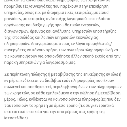
Δύναται να κοινοποιήσουμε πληροφορίες των χρηστών σε
προμηθευτές/συνεργάτες που παρέχουν στην επιχείρηση
υπηρεσίες, όπως π.χ. με διαφημιστικές εταιρείες, με cloud
providers, με εταιρείες ανάπτυξης λογισμικού, στο πλαίσιο
οργάνωσης και διεξαγωγής προωθητικών ενεργειών,
διαγωνισμών, έρευνας και ανάλυσης, υπηρεσιών υποστήριξης
της Ιστοσελίδας και λοιπών υπηρεσιών τεχνολογίας
πληροφοριών. Απαγορεύουμε στους εν λόγω προμηθευτές/
συνεργάτες να κάνουν χρήση των ανωτέρω πληροφοριών ή να
τις κοινοποιήσουν για οποιονδήποτε άλλον σκοπό εκτός από την
παροχή υπηρεσιών για λογαριασμό μας.
Σε περίπτωση πώλησης ή μεταβίβασης της επιχείρησης εν όλω ή
εν μέρει, ενδέχεται να διαβιβαστούν πληροφορίες που έχουν
συλλεγεί και αποθηκευτεί, περιλαμβανομένων των πληροφοριών
των χρηστών, σε κάθε εμπλεκόμενο στην πώληση ή μεταβίβαση
μέρος. Τέλος, ενδέχεται να κοινοποιούνται πληροφορίες που δεν
ταυτοποιούν το χρήστη με άμεσο τρόπο (π.χ.συγκεντρωτικά
στατιστικά στοιχεία για την από μέρους σας χρήση της
Ιστοσελίδας).