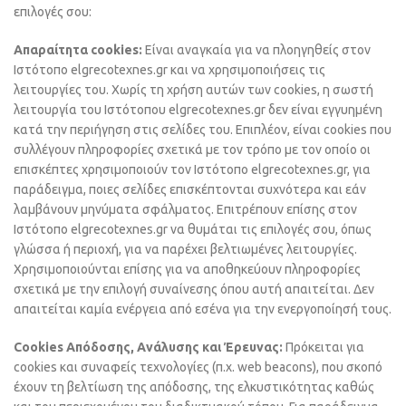
επιλογές σου:
Απαραίτητα cookies:
Eίναι αναγκαία για να πλοηγηθείς στον
Ιστότοπο elgrecotexnes.gr και να χρησιμοποιήσεις τις
λειτουργίες του. Χωρίς τη χρήση αυτών των cookies, η σωστή
λειτουργία του Ιστότοπου elgrecotexnes.gr δεν είναι εγγυημένη
κατά την περιήγηση στις σελίδες του. Επιπλέον, είναι cookies που
συλλέγουν πληροφορίες σχετικά με τον τρόπο με τον οποίο οι
επισκέπτες χρησιμοποιούν τον Ιστότοπο elgrecotexnes.gr, για
παράδειγμα, ποιες σελίδες επισκέπτονται συχνότερα και εάν
λαμβάνουν μηνύματα σφάλματος. Επιτρέπουν επίσης στον
Ιστότοπο elgrecotexnes.gr να θυμάται τις επιλογές σου, όπως
γλώσσα ή περιοχή, για να παρέχει βελτιωμένες λειτουργίες.
Χρησιμοποιούνται επίσης για να αποθηκεύουν πληροφορίες
σχετικά με την επιλογή συναίνεσης όπου αυτή απαιτείται. Δεν
απαιτείται καμία ενέργεια από εσένα για την ενεργοποίησή τους.
Cookies Απόδοσης, Ανάλυσης και Έρευνας:
Πρόκειται για
cookies και συναφείς τεχνολογίες (π.χ. web beacons), που σκοπό
έχουν τη βελτίωση της απόδοσης, της ελκυστικότητας καθώς