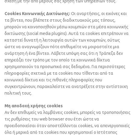
σχέση με την από μέρους σας χρήση των υπηρεσιών τους.
Cookies Κοινωνικής Δικτύωσης:
Οι αναρτήσεις, οι εικόνες και
τα βίντεο, που βλέπετε στους διαδικτυακούς μας τόπους,
μπορούν να κοινοποιηθούν μέσω κουμπιών στα μέσα κοινωνικής
δικτύωσης (social media plugins). Αυτά τα cookies επιτρέπουν να
καταστεί δυνατή η λειτουργία αυτών των κουμπιών, ούτως
ώστε να αναγνωρίζουν πότε επιθυμείτε να μοιραστείτε μια
ανάρτηση ή ένα βίντεο. Λάβετε υπόψη σας ότι η Τράπεζα δεν
επηρεάζει τον τρόπο με τον οποίο τα κοινωνικά δίκτυα
χρησιμοποιούν τα προσωπικά σας δεδομένα. Για περισσότερες
πληροφορίες σχετικά με τα cookies που τίθενται από τα
κοινωνικά δίκτυα και τις πιθανές πληροφορίες που
συγκεντρώνουν, παρακαλείστε να ανατρέξετε στην αντίστοιχη
πολιτική τους.
Μη αποδοχή χρήσης cookies
Αν δεν επιθυμείς να λαμβάνεις cookies, μπορείς να τροποποιήσεις
τις ρυθμίσεις του web browser σου έτσι ώστε να
προειδοποιείσαι όταν αποστέλλονται cookies, να απενεργοποιείς
όλα ή μερικά από τα cookies που χρησιμοποιεί ο Ιστότοπος