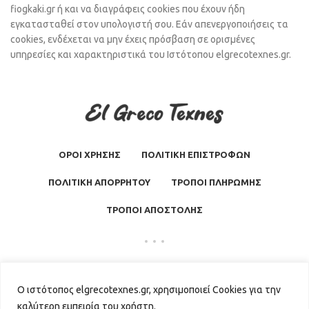
fiogkaki.gr ή και να διαγράφεις cookies που έχουν ήδη
εγκατασταθεί στον υπολογιστή σου. Εάν απενεργοποιήσεις τα
cookies, ενδέχεται να μην έχεις πρόσβαση σε ορισμένες
υπηρεσίες και χαρακτηριστικά του Ιστότοπου elgrecotexnes.gr.
ΟΡΟΙ ΧΡΗΣΗΣ
ΠΟΛΙΤΙΚΗ ΕΠΙΣΤΡΟΦΩΝ
ΠΟΛΙΤΙΚΗ ΑΠΟΡΡΗΤΟΥ
ΤΡΟΠΟΙ ΠΛΗΡΩΜΗΣ
ΤΡΟΠΟΙ ΑΠΟΣΤΟΛΗΣ
El Greco Texnes
2026 | Powered by
GKISASGROUP
Ο ιστότοπος elgrecotexnes.gr, χρησιμοποιεί Cookies για την
καλύτερη εμπειρία του χρήστη.