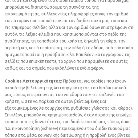
και του περιεχομένου του διαδικτυακού τόπου. Για παράδειγμα
μπορούμε να διαπιστώσουμε τη συχνότητα της
επισκεψιμότητας, συλλέγοντας πληροφορίες όπως τον αριθμό
των ατόμων που επισκέπτονται τον διαδικτυακό μας τόπο και
τις επιμέρους σελίδες αλλά και τον αριθμό όσων επιστρέφουν σε
αυτόν, τις λέξεις-κλειδιά που χρησιμοποιούνται στο πεδίο της
αναζήτησης, τη τοποθεσία του χρήστη, δηλαδή τη χώρα, την
περιοχή και, κατά περίπτωση, την πόλη ή τον δήμο, από τον οποίο
πραγματοποιείται η πρόσβαση κ.λπ. Επιπλέον, καταγράφουν τις
σελίδες που επισκέπτεστε, το χρόνο που παραμένετε σε αυτές
καθώς και τα σημεία που εκδηλώνετε ενδιαφέρον.
Cookies Λειτουργικότητας:
Πρόκειται για cookies που έχουν
σκοπό την βελτίωση της λειτουργικότητας του διαδικτυακού
μας τόπου, επιτρέποντάς του να «θυμάται» τις επιλογές του
χρήστη, ώστε να παρέχει σε αυτόν βελτιωμένες και
εξατομικευμένες λειτουργίες (πχ. ρυθμίσεις γλώσσας και χώρας).
Επιπλέον, μπορούν να χρησιμοποιηθούν, όταν ο χρήστης επιλέγει
κάποια από τις δυνατότητες του διαδικτυακού μας τόπου, όπως
π.χ. η κοινοποίηση («share») περιεχομένου του διαδικτυακού μας
τόπου στα μέσα κοινωνικής δικτύωσης ή η προβολή ενός βίντεο