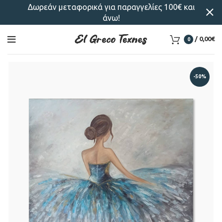
Δωρεάν μεταφορικά για παραγγελίες 100€ και
άνω!
/
0,00
€
0
-50%