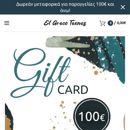
Δωρεάν μεταφορικά για παραγγελίες 100€ και
άνω!
/
0,00
€
0