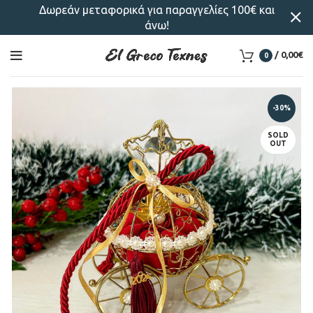
Δωρεάν μεταφορικά για παραγγελίες 100€ και
άνω!
/
0,00
€
0
-30%
SOLD
OUT