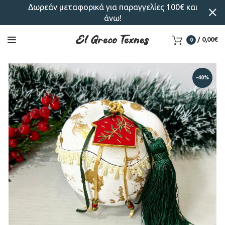
Δωρεάν μεταφορικά για παραγγελίες 100€ και
άνω!
/
0,00
€
0
-40%