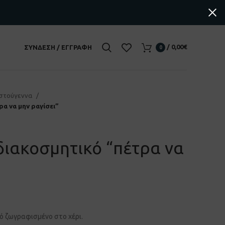
/
0,00
€
ΣΎΝΔΕΣΗ / ΕΓΓΡΑΦΉ
0
ιστούγεννα
α να μην ραγίσει”
διακοσμητικό “πέτρα να
ό ζωγραφισμένο στο χέρι.