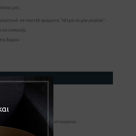
μένους μας
κοσμητικό σε παστέλ χρώματα “πέτρα να μην ραγίσει” .
ι κατασκευής.
σία δώρου
ΠΡΟΣΘΉΚΗ ΣΤΟ ΚΑΛΆΘΙ
και
α - Διακοσμητικά
,
Δώρα
,
Χριστούγεννα