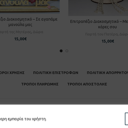
ζιο Διακοσμητικό – Σε αγαπάμε
ΡΟΣΘΉΚΗ ΣΤΟ ΚΑΛΆΘΙ
Επιτραπέζιο Διακοσμητικό – Με
ΠΡΟΣΘΉΚΗ ΣΤΟ ΚΑΛΆ
μανούλα μας
κόρες σου
ιορτή της Μητέρας
,
Δώρα
Γιορτή του Πατέρα
,
Δώρ
15,00
€
15,00
€
ΟΡΟΙ ΧΡΗΣΗΣ
ΠΟΛΙΤΙΚΗ ΕΠΙΣΤΡΟΦΩΝ
ΠΟΛΙΤΙΚΗ ΑΠΟΡΡΗΤΟ
ΤΡΟΠΟΙ ΠΛΗΡΩΜΗΣ
ΤΡΟΠΟΙ ΑΠΟΣΤΟΛΗΣ
τερη εμπειρία του χρήστη.