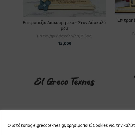
Επιτραπέ
Π
Επιτραπέζιο Διακοσμητικό – Στον Δάσκαλό
ΠΡΟΣΘΉΚΗ ΣΤΟ ΚΑΛΆΘΙ
μου
Γ
Για τον/ην Δάσκαλο/λα
,
Δώρα
15,00
€
El Greco Texnes
2026 | Powered by
GKISASGROUP
Ο ιστότοπος elgrecotexnes.gr, χρησιμοποιεί Cookies για την καλύ