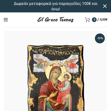
Δωρεάν μεταφορικά για παραγγελίες 100€ και
άνω!
/
0,00
€
0
-13%