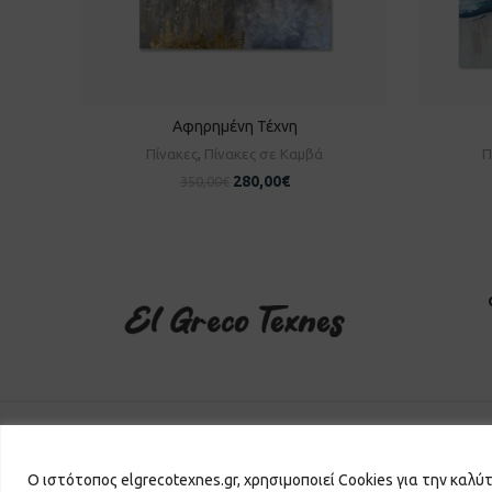
Αφηρημένη Τέχνη
ΠΡΟΣΘΉΚΗ ΣΤΟ ΚΑΛΆΘΙ
Π
Πίνακες
,
Πίνακες σε Καμβά
Π
280,00
€
350,00
€
El Greco Texnes
2026 | Powered by
GKISASGROUP
Ο ιστότοπος elgrecotexnes.gr, χρησιμοποιεί Cookies για την καλύ