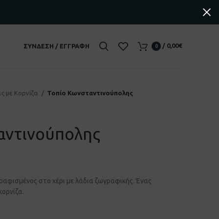
/
0,00
€
ΣΎΝΔΕΣΗ / ΕΓΓΡΑΦΉ
0
ες με Κορνίζα
Τοπίο Κωνσταντινούπολης
αντινούπολης
ραφισμένος στο χέρι με λάδια ζωγραφικής. Ένας
κορνίζα.