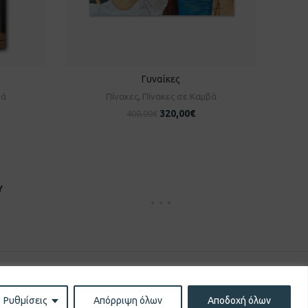
Γυναίκες
ΠΡΟΣΘΉΚΗ ΣΤΟ ΚΑΛΆΘΙ
βά
Πίνακες
,
Πίνακες σε Καμβά
320,00
€
400,00
€
Υ
Ρυθμίσεις
Απόρριψη όλων
Αποδοχή όλων