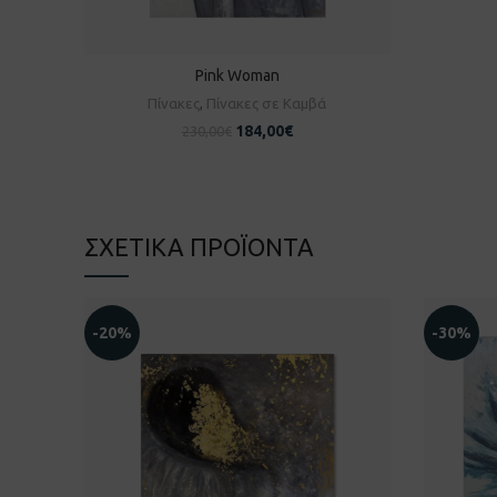
Pink Woman
ΠΡΟΣΘΉΚΗ ΣΤΟ ΚΑΛΆΘΙ
Πίνακες
,
Πίνακες σε Καμβά
184,00
€
230,00
€
ΣΧΕΤΙΚΆ ΠΡΟΪΌΝΤΑ
-20%
-30%