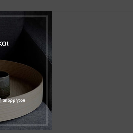
και
ή απορρήτου