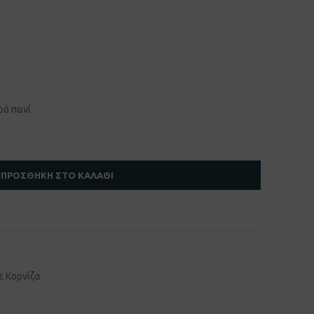
ρό πανί
ΠΡΟΣΘΉΚΗ ΣΤΟ ΚΑΛΆΘΙ
ε Κορνίζα