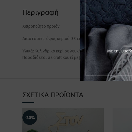
Περιγραφή
Χειροποίητο προϊόν.
Διαστάσεις: ύψος κεριού: 33 cm
Υλικά: Κυλινδρικό κερί σε λευκή απόχρωση. Διακοσμείται 
Mε την υποβο
Παραδίδεται σε craft κουτί με βιτρίνα.
ΣΧΕΤΙΚΆ ΠΡΟΪΌΝΤΑ
-20%