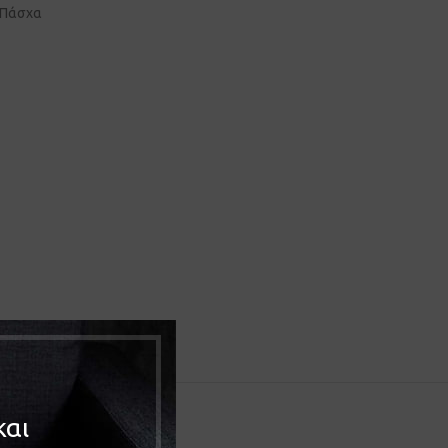
Πάσχα
και