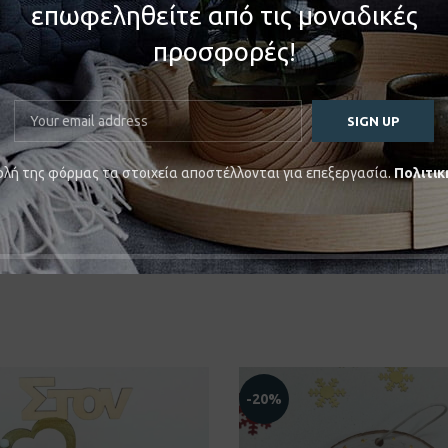
επωφεληθείτε από τις μοναδικές
προσφορές!
με άγκυρα, εκρού και μπλε κορδόνι και μπλε με άσπρο κορδέλα
λή της φόρμας τα στοιχεία αποστέλλονται για επεξεργασία.
Πολιτικ
-20%