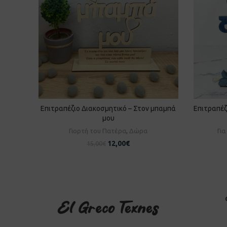
Επιτραπέζιο Διακοσμητικό – Στον μπαμπά
Επιτραπέζ
ΠΡΟΣΘΉΚΗ ΣΤΟ ΚΑΛΆΘΙ
Π
μου
Γιορτή του Πατέρα
,
Δώρα
Γι
12,00
€
15,00
€