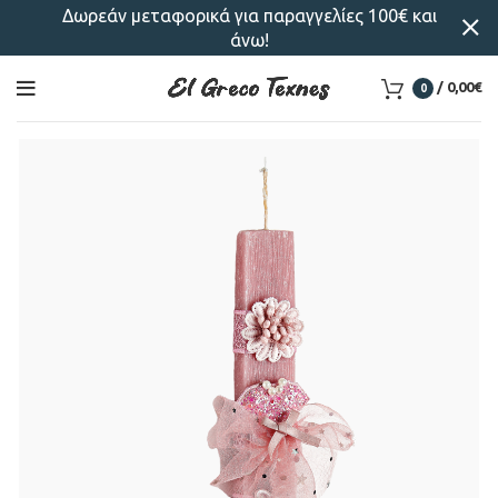
Δωρεάν μεταφορικά για παραγγελίες 100€ και
άνω!
/
0,00
€
0