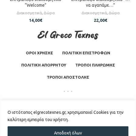
“Welcome”
να αγαπάμε…”
Διακοσμητικά
,
Δώρα
Διακοσμητικά
,
Δώρα
14,00
€
22,00
€
ΟΡΟΙ ΧΡΗΣΗΣ
ΠΟΛΙΤΙΚΗ ΕΠΙΣΤΡΟΦΩΝ
ΠΟΛΙΤΙΚΗ ΑΠΟΡΡΗΤΟΥ
ΤΡΟΠΟΙ ΠΛΗΡΩΜΗΣ
ΤΡΟΠΟΙ ΑΠΟΣΤΟΛΗΣ
El Greco Texnes
2026 | Powered by
GKISASGROUP
Ο ιστότοπος elgrecotexnes.gr, χρησιμοποιεί Cookies για την
καλύτερη εμπειρία του χρήστη.
Αποδοχή όλων