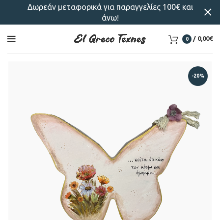
Δωρεάν μεταφορικά για παραγγελίες 100€ και
άνω!
/
0,00
€
0
-20%