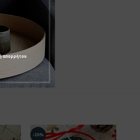
ή απορρήτου
-20%
-20%