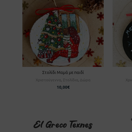
Στολίδι Μαμά με παιδί
ΠΡΟΣΘΉΚΗ ΣΤΟ ΚΑΛΆΘΙ
Π
Χριστούγεννα
,
Στολίδια
,
Δώρα
Χρι
10,00
€