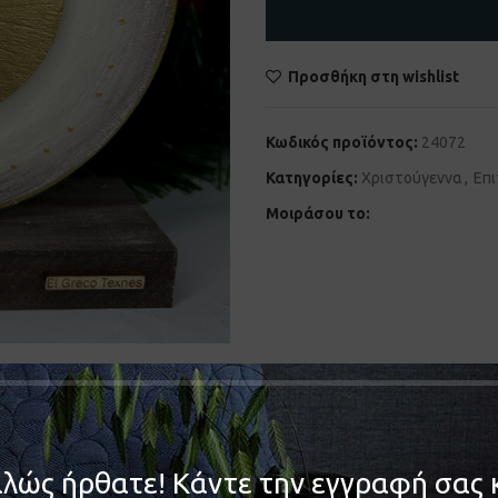
Προσθήκη στη wishlist
Κωδικός προϊόντος:
24072
Κατηγορίες:
Χριστούγεννα
,
Επι
Μοιράσου το:
ΠΕΡΙΓΡΑΦΉ
λώς ήρθατε! Κάντε την εγγραφή σας 