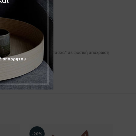
και
πίπεδο με χάραξη ευχή “Καλό Πάσχα” σε φυσική απόχρωση
ή απορρήτου
-20%