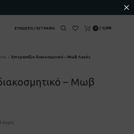
/
0,00
€
ΣΎΝΔΕΣΗ / ΕΓΓΡΑΦΉ
0
σχα
Επιτραπέζιο διακοσμητικό – Μωβ Λαγός
 διακοσμητικό – Μωβ
β Λαγός