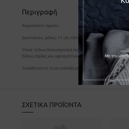
Κα
Περιγραφή
Χειροποίητο προϊόν.
Διαστάσεις: μήκος: 11 cm, πλάτος: 3 cm, ύψος: 20 cm
Υλικά: Ξύλινο διακοσμητικό λαγουδάκι σε μωβ χρώμα, με 
Mε την υποβο
ξύλου, πέρλες και υφασμάτινο λουλούδι υψηλής ποιότητα
Τοποθετείστε το σε επίπεδη επιφάνεια.
ΣΧΕΤΙΚΆ ΠΡΟΪΌΝΤΑ