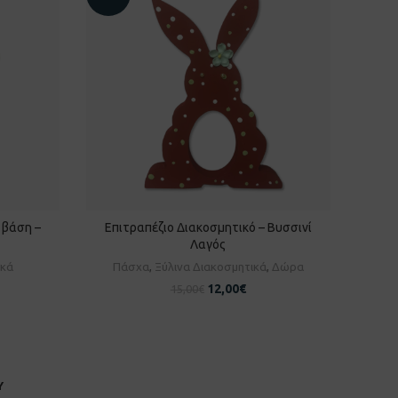
 βάση –
Επιτραπέζιο Διακοσμητικό – Βυσσινί
Επι
ΘΙ
ΠΡΟΣΘΉΚΗ ΣΤΟ ΚΑΛΆΘΙ
Λαγός
ικά
Πάσχα
,
Ξύλινα Διακοσμητικά
,
Δώρα
12,00
€
15,00
€
Υ