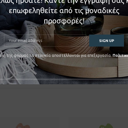
λώς ήρθατε! Κάντε την εγγραφή σας 
επωφεληθείτε από τις μοναδικές
προσφορές!
λευκές και χρυσές λεπτομέρειες.Διακοσμείται με ξύλινο στρογγυλό ε
λή της φόρμας τα στοιχεία αποστέλλονται για επεξεργασία.
Πολιτικ
ς.