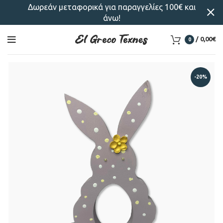
Δωρεάν μεταφορικά για παραγγελίες 100€ και
άνω!
/
0,00
€
0
-20%