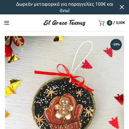
Δωρεάν μεταφορικά για παραγγελίες 100€ και
άνω!
/
0,00
€
0
-20%