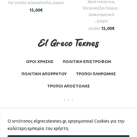
Χριστούγεννα
,
Για τον/ην Δάσκαλο/λα
,
Δώρα
Επιτραπέζια Γούρια -
15,00
€
Διακοσμητικά
,
Δώρα
15,00
€
20,00
€
ΟΡΟΙ ΧΡΗΣΗΣ
ΠΟΛΙΤΙΚΗ ΕΠΙΣΤΡΟΦΩΝ
ΠΟΛΙΤΙΚΗ ΑΠΟΡΡΗΤΟΥ
ΤΡΟΠΟΙ ΠΛΗΡΩΜΗΣ
ΤΡΟΠΟΙ ΑΠΟΣΤΟΛΗΣ
El Greco Texnes
2026 | Powered by
GKISASGROUP
Ο ιστότοπος elgrecotexnes.gr, χρησιμοποιεί Cookies για την
καλύτερη εμπειρία του χρήστη.