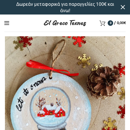
Δωρεάν μεταφορικά για παραγγελίες 100€ και
άνω!
/
0,00
€
0