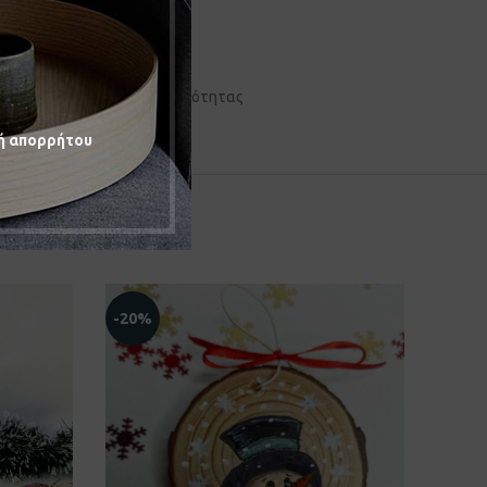
ι και κορδελάκια υψηλής ποιότητας
ή απορρήτου
SOLD
-20%
OUT