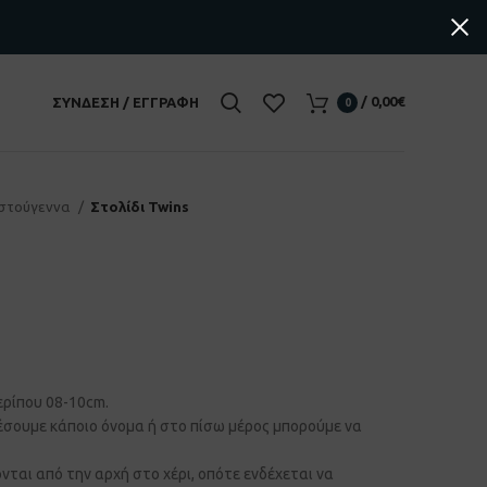
/
0,00
€
ΣΎΝΔΕΣΗ / ΕΓΓΡΑΦΉ
0
ιστούγεννα
Στολίδι Twins
ερίπου 08-10cm.
έσουμε κάποιο όνομα ή στο πίσω μέρος μπορούμε να
νται από την αρχή στο χέρι, οπότε ενδέχεται να