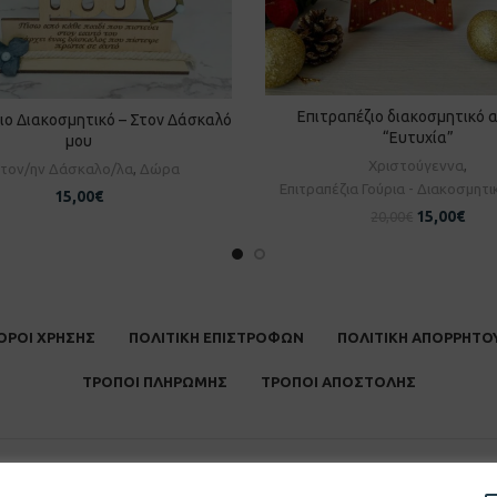
Επιτραπέζιο διακοσμητικό 
ΠΡΟΣΘΉΚΗ ΣΤΟ ΚΑΛΆ
ιο Διακοσμητικό – Στον Δάσκαλό
ΡΟΣΘΉΚΗ ΣΤΟ ΚΑΛΆΘΙ
“Ευτυχία”
μου
Χριστούγεννα
,
α τον/ην Δάσκαλο/λα
,
Δώρα
Επιτραπέζια Γούρια - Διακοσμητι
15,00
€
15,00
€
20,00
€
ΟΡΟΙ ΧΡΗΣΗΣ
ΠΟΛΙΤΙΚΗ ΕΠΙΣΤΡΟΦΩΝ
ΠΟΛΙΤΙΚΗ ΑΠΟΡΡΗΤΟ
ΤΡΟΠΟΙ ΠΛΗΡΩΜΗΣ
ΤΡΟΠΟΙ ΑΠΟΣΤΟΛΗΣ