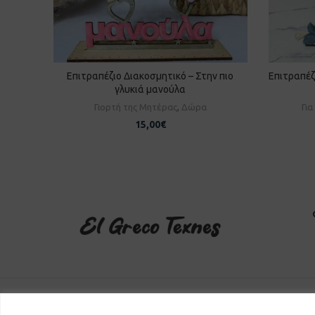
Επιτραπέζιο Διακοσμητικό – Στην πιο
Επιτραπέζ
ΠΡΟΣΘΉΚΗ ΣΤΟ ΚΑΛΆΘΙ
Π
γλυκιά μανούλα
Γιορτή της Μητέρας
,
Δώρα
Γι
15,00
€