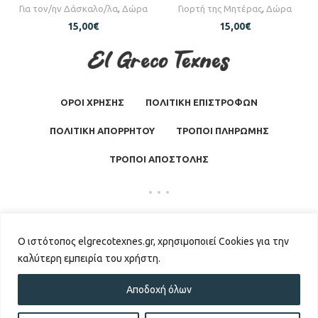
Για τον/ην Δάσκαλο/λα
,
Δώρα
Γιορτή της Μητέρας
,
Δώρα
15,00
€
15,00
€
ΟΡΟΙ ΧΡΗΣΗΣ
ΠΟΛΙΤΙΚΗ ΕΠΙΣΤΡΟΦΩΝ
ΠΟΛΙΤΙΚΗ ΑΠΟΡΡΗΤΟΥ
ΤΡΟΠΟΙ ΠΛΗΡΩΜΗΣ
ΤΡΟΠΟΙ ΑΠΟΣΤΟΛΗΣ
El Greco Texnes
2026 | Powered by
GKISASGROUP
Ο ιστότοπος elgrecotexnes.gr, χρησιμοποιεί Cookies για την
καλύτερη εμπειρία του χρήστη.
Αποδοχή όλων