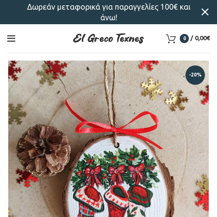
Δωρεάν μεταφορικά για παραγγελίες 100€ και
άνω!
/
0,00
€
0
-20%