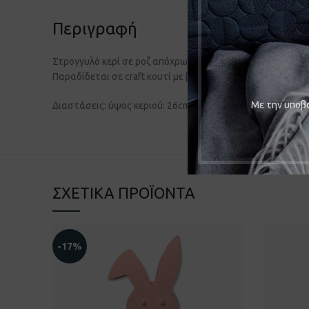
Περιγραφή
Στρογγυλό κερί σε ροζ απόχρωση. Διακοσμείται με καδρά
Παραδίδεται σε craft κουτί με βιτρίνα.
Mε την υποβο
Διαστάσεις: ύψος κεριού: 26cm
ΣΧΕΤΙΚΆ ΠΡΟΪΌΝΤΑ
-17%