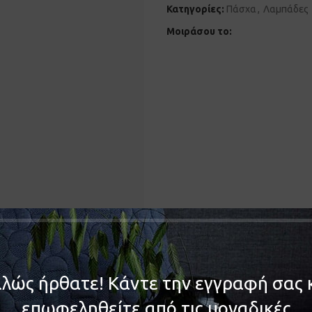
Κατηγορίες:
Πάσχα
,
Λαμπάδες
Μοιράσου το:
λώς ήρθατε! Κάντε την εγγραφή σας 
ΠΕΡΙΓΡΑΦΉ
επωφεληθείτε από τις μοναδικές