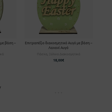
 με βάση –
Επιτραπέζιο διακοσμητικό Αυγό με βάση –
Επιτρ
ΘΙ
ΠΡΟΣΘΉΚΗ ΣΤΟ ΚΑΛΆΘΙ
Λαχανί Αυγό
ικά
Πάσχα
,
Ξύλινα Διακοσμητικά
Π
18,00
€
Υ