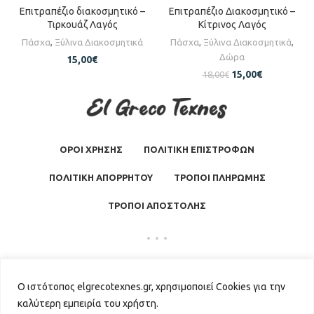
Επιτραπέζιο διακοσμητικό –
Επιτραπέζιο Διακοσμητικό –
Τιρκουάζ Λαγός
Κίτρινος Λαγός
Πάσχα
,
Ξύλινα Διακοσμητικά
Πάσχα
,
Ξύλινα Διακοσμητικά
,
Δώρα
15,00
€
15,00
€
18,00
€
ΟΡΟΙ ΧΡΗΣΗΣ
ΠΟΛΙΤΙΚΗ ΕΠΙΣΤΡΟΦΩΝ
ΠΟΛΙΤΙΚΗ ΑΠΟΡΡΗΤΟΥ
ΤΡΟΠΟΙ ΠΛΗΡΩΜΗΣ
ΤΡΟΠΟΙ ΑΠΟΣΤΟΛΗΣ
El Greco Texnes
2026 | Powered by
GKISASGROUP
Ο ιστότοπος elgrecotexnes.gr, χρησιμοποιεί Cookies για την
καλύτερη εμπειρία του χρήστη.